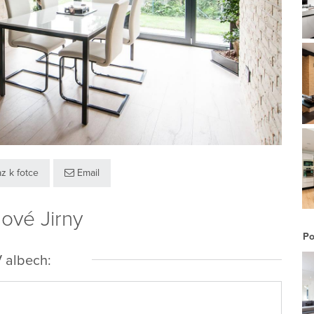
z k fotce
Email
ové Jirny
Po
 albech: