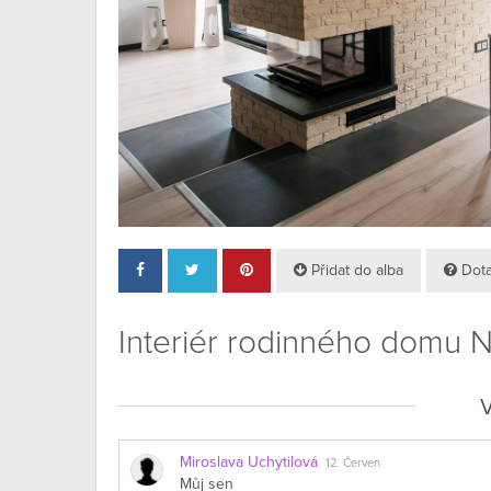
Přidat do alba
Dota
Interiér rodinného domu N
V
Miroslava Uchytilová
12. Červen
Můj sen