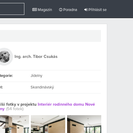
Magazín
Poradna
Přihlásit se
Ing. arch. Tibor Csukás
tegorie:
Jídelny
l:
Skandinávský
lší fotky v projektu
Interiér rodinného domu Nové
rny
(54 fotek):