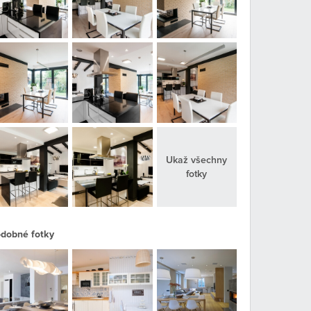
Ukaž všechny
fotky
dobné fotky