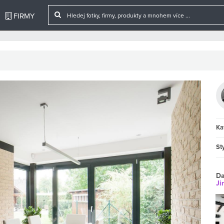
FIRMY
Ka
Sty
Da
Ji