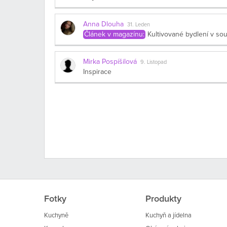
Anna Dlouha
31. Leden
Článek v magazínu:
Kultivované bydlení v so
Mirka Pospíšilová
9. Listopad
Inspirace
Fotky
Produkty
Kuchyně
Kuchyň a jídelna