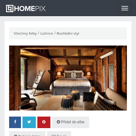
Toggle
naviga
/
/
Všechny fotky
Ložnice
Rustikální styl
Přidat do alba