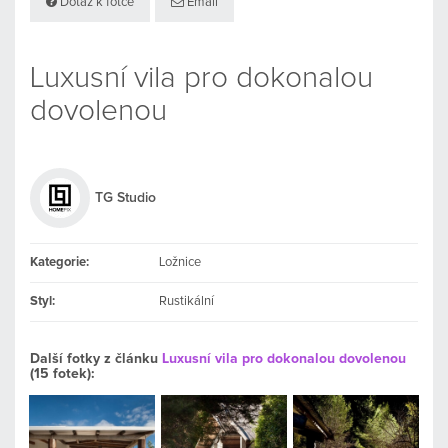
Dotaz k fotce
Email
Luxusní vila pro dokonalou
dovolenou
TG Studio
Kategorie:
Ložnice
Styl:
Rustikální
Další fotky z článku
Luxusní vila pro dokonalou dovolenou
(15 fotek):