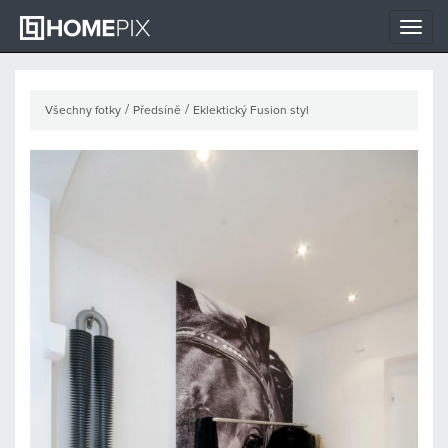
Toggle
naviga
/
/
Všechny fotky
Předsíně
Eklektický Fusion styl