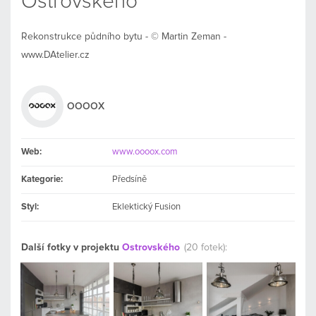
Ostrovského
Rekonstrukce půdního bytu - © Martin Zeman -
www.DAtelier.cz
OOOOX
Web:
www.oooox.com
Kategorie:
Předsíně
Styl:
Eklektický Fusion
Další fotky v projektu
Ostrovského
(20 fotek):