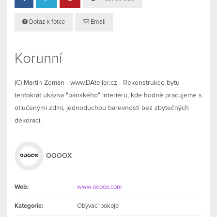
Dotaz k fotce
Email
Korunní
(C) Martin Zeman - www.DAtelier.cz - Rekonstrukce bytu -
tentokrát ukázka "pánského" interiéru, kde hodně pracujeme s
otlučenými zdmi, jednoduchou barevností bez zbytečných
dekorací.
OOOOX
Web:
www.oooox.com
Kategorie:
Obývací pokoje