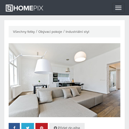
Toggle
naviga
/
/
Všechny fotky
Obývací pokoje
Industriální styl
Přidat do alba