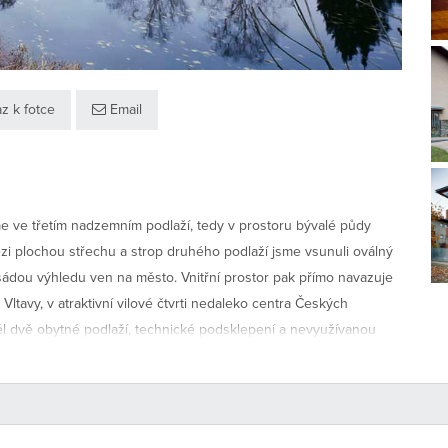
z k fotce
Email
me ve třetím nadzemním podlaží, tedy v prostoru bývalé půdy
zi plochou střechu a strop druhého podlaží jsme vsunuli oválný
asádou výhledu ven na město. Vnitřní prostor pak přímo navazuje
ltavy, v atraktivní vilové čtvrti nedaleko centra Českých
l dvě obytné podlaží, technické podsklepení a nevyužívanou
což se bohužel projevilo i na kvalitě všech konstrukcí domu.
t 4 podlaží domu, tedy včetně sklepa a prostoru původní půdy.
ení velký, jediným hmotovým rozšířením půdorysu byla přístavba
ěž jsoucí až po střechu domu. Jelikož město leží uprostřed