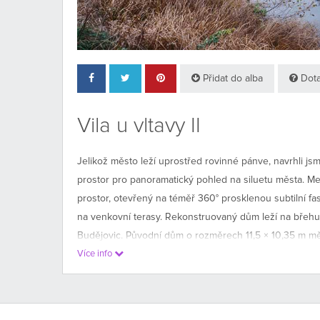
Přidat do alba
Dota
Vila u vltavy II
Jelikož město leží uprostřed rovinné pánve, navrhli js
prostor pro panoramatický pohled na siluetu města. Me
prostor, otevřený na téměř 360° prosklenou subtilní f
na venkovní terasy. Rekonstruovaný dům leží na břehu V
Budějovic. Původní dům o rozměrech 11,5 × 10,35 m mě
půdu. Byl postaven velice úsporně, zjevně svépomocí, 
Více info
Investor předložil záměr, pro který bylo potřeba využí
Dům jsme nechtěli rozšiřovat více na pozemek, který n
výtahu s přidruženými koupelnami a toaletami- jakási v