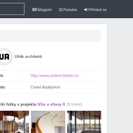
Magazín
Poradna
Přihlásit se
Uhlík architekti
b:
http://www.uhlikarchitekti.cz/
sto:
České Budějovice
lší fotky v projektu
Vila u vltavy II
(9 fotek):