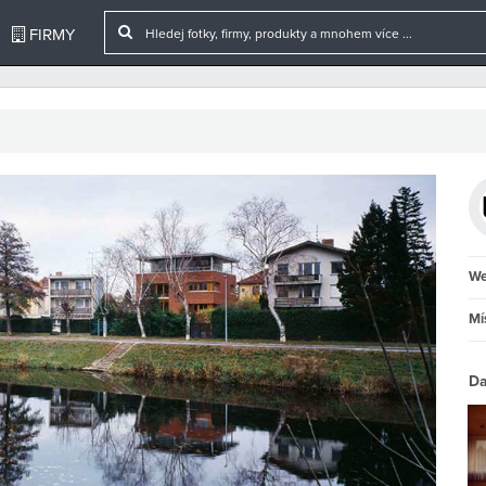
FIRMY
We
Mí
Da