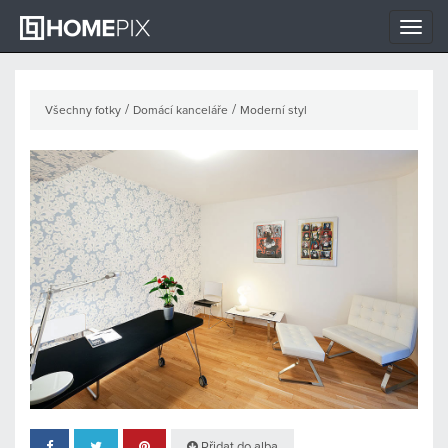
Toggle
naviga
/
/
Všechny fotky
Domácí kanceláře
Moderní styl
Přidat do alba