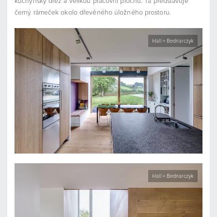
kuchyňský dřez a velikou pracovní plochu. Ta představuje
černý rámeček okolo dřevěného úložného prostoru.
Hall + Bednarczyk
Hall + Bednarczyk