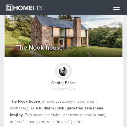
Toggle
naviga
The Nook house
Ondřej Bělica
19. Červen 2017
The Nook house
je nově vystavěný moderní dům,
nacházející se
v klidném údolí uprostřed zalesněné
krajiny
. Tato stavba se čtyřmi ložnicemi nahradila starý,
nefunkční bungalov ze sedmdesátých let.