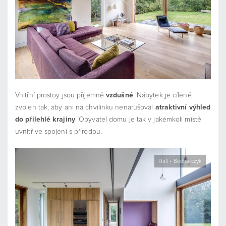
Vnitřní prostoy jsou příjemně
vzdušné
. Nábytek je cíleně
zvolen tak, aby ani na chvilinku nenarušoval
atraktivní výhled
do přilehlé krajiny
. Obyvatel domu je tak v jakémkoli místě
uvnitř ve spojení s přírodou.
Hall + Bednarczyk