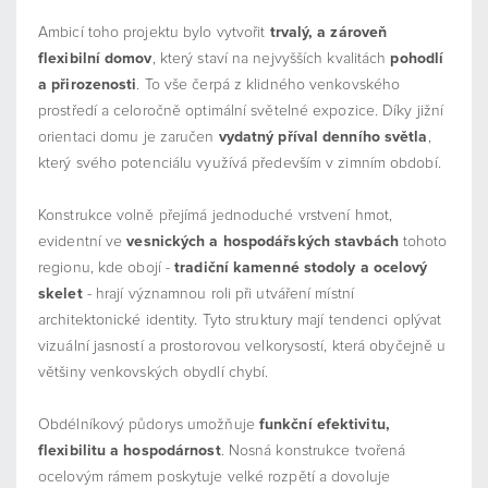
Ambicí toho projektu bylo vytvořit
trvalý, a zároveň
flexibilní domov
, který staví na nejvyšších kvalitách
pohodlí
a přirozenosti
. To vše čerpá z klidného venkovského
prostředí a celoročně optimální světelné expozice. Díky jižní
orientaci domu je zaručen
vydatný příval denního světla
,
který svého potenciálu využívá především v zimním období.
Konstrukce volně přejímá jednoduché vrstvení hmot,
evidentní ve
vesnických a hospodářských stavbách
tohoto
regionu, kde obojí -
tradiční kamenné stodoly a ocelový
skelet
- hrají významnou roli při utváření místní
architektonické identity. Tyto struktury mají tendenci oplývat
vizuální jasností a prostorovou velkorysostí, která obyčejně u
většiny venkovských obydlí chybí.
Obdélníkový půdorys umožňuje
funkční efektivitu,
flexibilitu a hospodárnost
. Nosná konstrukce tvořená
ocelovým rámem poskytuje velké rozpětí a dovoluje