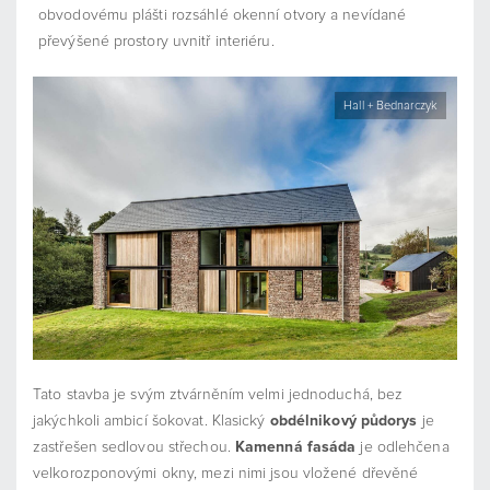
obvodovému plášti rozsáhlé okenní otvory a nevídané
převýšené prostory uvnitř interiéru.
Hall + Bednarczyk
Tato stavba je svým ztvárněním velmi jednoduchá, bez
jakýchkoli ambicí šokovat. Klasický
obdélnikový půdorys
je
zastřešen sedlovou střechou.
Kamenná fasáda
je odlehčena
velkorozponovými okny, mezi nimi jsou vložené dřevěné