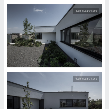
Plusminusarchitects
Plusminusarchitects