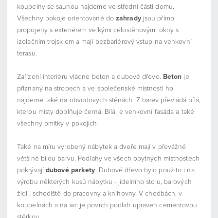
koupelny se saunou najdeme ve střední části domu.
Všechny pokoje orientované do
zahrady
jsou přímo
propojeny s exteriérem velkými celostěnovými okny s
izolačním trojsklem a mají bezbariérový vstup na venkovní
terasu.
Zařízení interiéru vládne beton a dubové dřevo.
Beton
je
přiznaný na stropech a ve společenské místnosti ho
najdeme také na obvodových stěnách. Z barev převládá bílá,
kterou místy doplňuje černá. Bílá je venkovní fasáda a také
všechny omítky v pokojích.
Také na míru vyrobený nábytek a dveře mají v převážné
většině bílou barvu. Podlahy ve všech obytných místnostech
pokrývají
dubové
parkety
. Dubové dřevo bylo použito i na
výrobu některých kusů nábytku - jídelního stolu, barových
židlí, schodiště do pracovny a knihovny. V chodbách, v
koupelnách a na wc je povrch podlah upraven cementovou
stěrkou.