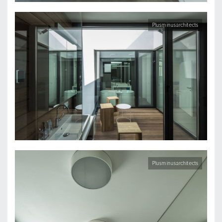
Plusminusarchitects
Plusminusarchitects