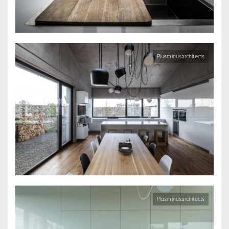
Plusminusarchitects
Plusminusarchitects