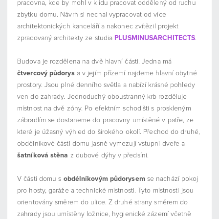
pracovna, kde by mohl v klidu pracovat oddělený od ruchu
zbytku domu. Návrh si nechal vypracovat od více
architektonických kanceláří a nakonec zvítězil projekt
zpracovaný architekty ze studia
PLUSMINUSARCHITECTS
.
Budova je rozdělena na dvě hlavní části. Jedna má
čtvercový půdorys
a v jejím přízemí najdeme hlavní obytné
prostory. Jsou plné denního světla a nabízí krásné pohledy
ven do zahrady. Jednoduchý oboustranný krb rozděluje
místnost na dvě zóny. Po efektním schodišti s proskleným
zábradlím se dostaneme do pracovny umístěné v patře, ze
které je úžasný výhled do širokého okolí. Přechod do druhé,
obdélníkové části domu jasně vymezují vstupní dveře a
šatníková stěna
z dubové dýhy v předsíni.
V části domu s
obdélníkovým půdorysem
se nachází pokoj
pro hosty, garáže a technické místnosti. Tyto místnosti jsou
orientovány směrem do ulice. Z druhé strany směrem do
zahrady jsou umístěny ložnice, hygienické zázemí včetně