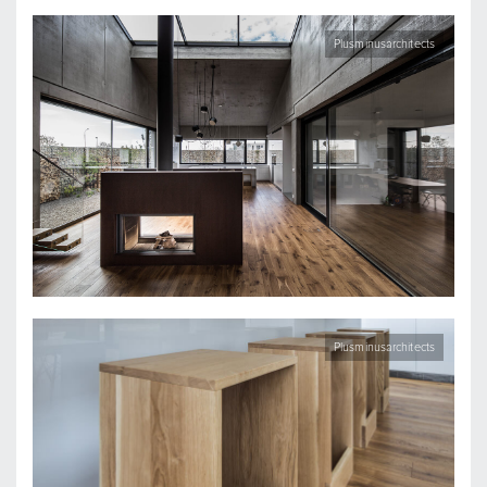
Plusminusarchitects
Plusminusarchitects