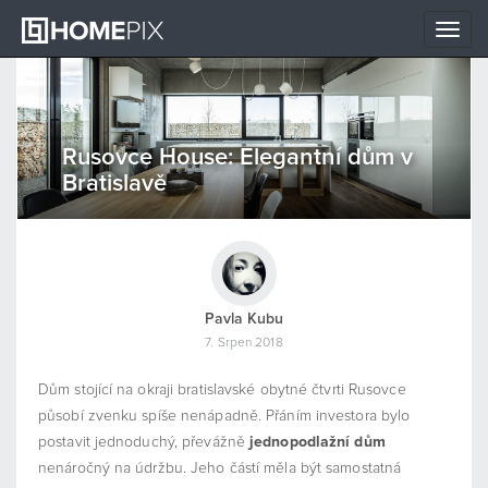
Toggle
naviga
Rusovce House: Elegantní dům v
Bratislavě
Pavla Kubu
7. Srpen 2018
Dům stojící na okraji bratislavské obytné čtvrti Rusovce
působí zvenku spíše nenápadně. Přáním investora bylo
postavit jednoduchý, převážně
jednopodlažní dům
nenáročný na údržbu. Jeho částí měla být samostatná