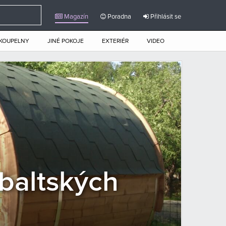
Magazín
Poradna
Přihlásit se
KOUPELNY
JINÉ POKOJE
EXTERIÉR
VIDEO
obaltských