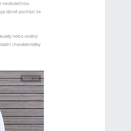
ete neskutečnou
typ lázně pochází ze
 kulatý nebo oválný
ladní charakteristiky
Kylpyla s.r.o.