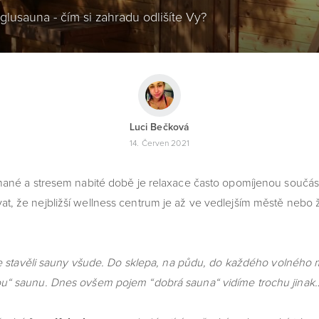
glusauna - čím si zahradu odlišíte Vy?
Luci Bečková
14. Červen 2021
a stresem nabité době je relaxace často opomíjenou součástí
at, že nejbližší wellness centrum je až ve vedlejším městě nebo ž
me stavěli sauny všude. Do sklepa, na půdu, do každého volného 
ou“ saunu. Dnes ovšem pojem “dobrá sauna“ vidíme trochu jinak