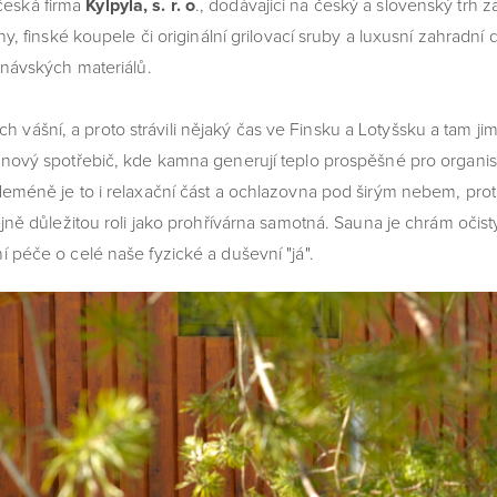
eská firma
Kylpyla, s. r. o
., dodávající na český a slovenský trh 
ny, finské koupele či originální grilovací sruby a luxusní zahradn
inávských materiálů.
vášní, a proto strávili nějaký čas ve Finsku a Lotyšsku a tam ji
gnový spotřebič, kde kamna generují teplo prospěšné pro organi
eméně je to i relaxační část a ochlazovna pod širým nebem, pro
jně důležitou roli jako prohřívárna samotná. Sauna je chrám očisty
 péče o celé naše fyzické a duševní "já".