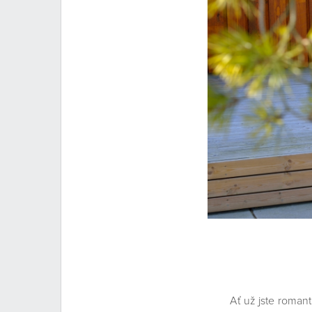
Rozmarné l
Ať už jste romantick