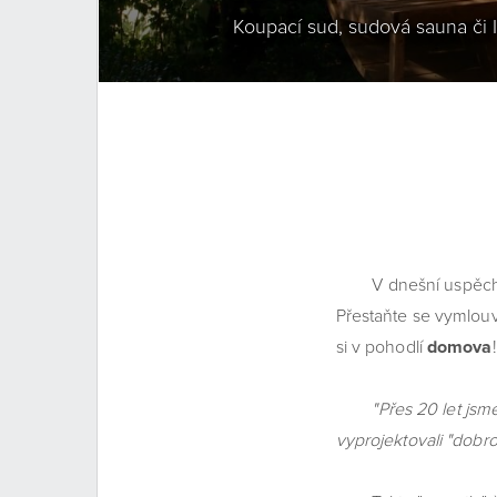
Koupací sud, sudová sauna či I
V dnešní uspěchané 
Přestaňte se vymlouv
si v pohodlí
domova
!
"Přes 20 let js
vyprojektovali "dobr