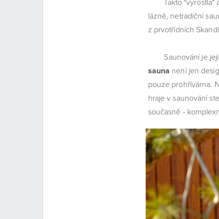
Takto "vyrostla" č
lázně, netradiční sau
z prvotřídních Skand
Saunování je jejich 
sauna
není jen desi
pouze prohřívárna. N
hraje v saunování ste
současně - komplexní