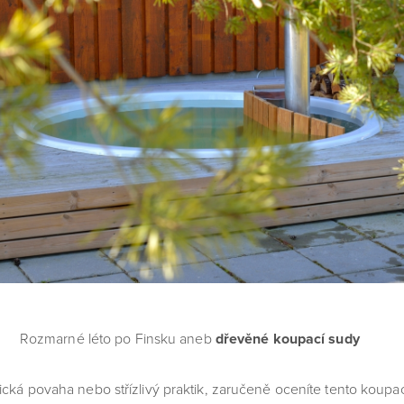
éto po Finsku aneb
dřevěné koupací sudy
á povaha nebo střízlivý praktik, zaručeně oceníte tento koupací