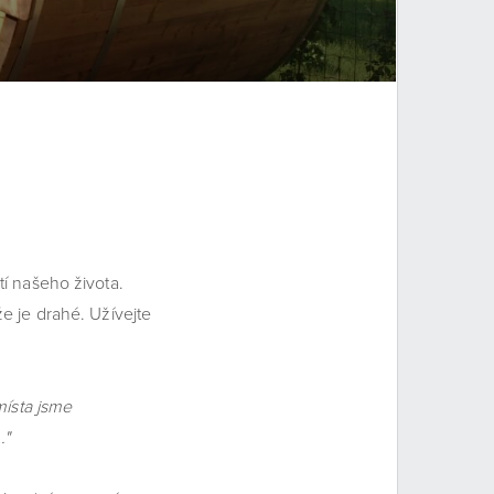
 našeho života.
e je drahé. Užívejte
místa jsme
…"