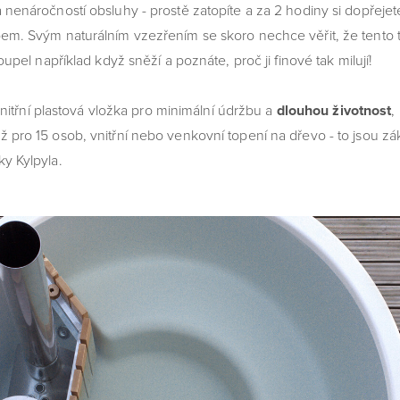
 nenáročností obsluhy - prostě zatopíte a za 2 hodiny si dopřej
em. Svým naturálním vzezřením se skoro nechce věřit, že tento 
oupel například když sněží a poznáte, proč ji finové tak milují!
řní plastová vložka pro minimální údržbu a
dlouhou
životnost
,
pro 15 osob, vnitřní nebo venkovní topení na dřevo - to jsou zák
y Kylpyla.