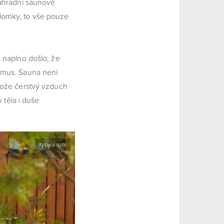
zahradní saunové
í domky, to vše pouze
m naplno došlo, že
smus. Sauna není
tože čerstvý vzduch
 těla i duše
Kylpyla s.r.o.