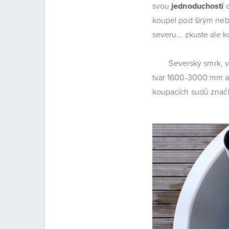
svou
jednoduchostí
a
koupel pod širým neb
severu... zkuste ale k
Severský smrk, vnit
tvar 1600-3000 mm až 
koupacích sudů značk