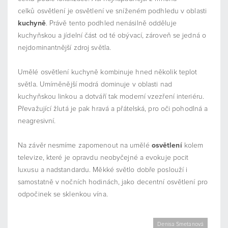
celků osvětlení je osvětlení ve sníženém podhledu v oblasti
kuchyně
. Právě tento podhled nenásilně odděluje
kuchyňskou a jídelní část od té obývací, zároveň se jedná o
nejdominantnější zdroj světla.
Umělé osvětlení kuchyně kombinuje hned několik teplot
světla. Umírněnější modrá dominuje v oblasti nad
kuchyňskou linkou a dotváří tak moderní vzezření interiéru.
Převažující žlutá je pak hravá a přátelská, pro oči pohodlná a
neagresivní.
Na závěr nesmíme zapomenout na umělé
osvětlení
kolem
televize, které je opravdu neobyčejné a evokuje pocit
luxusu a nadstandardu. Měkké světlo dobře poslouží i
samostatně v nočních hodinách, jako decentní osvětlení pro
odpočinek se sklenkou vína.
Denisa Smetanová