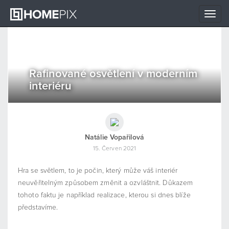
Toggle
naviga
Rafinované osvětlení v moderním
interiéru
Natálie Vopařilová
15. Červen 2021
Hra se světlem, to je počin, který může váš interiér
neuvěřitelným způsobem změnit a ozvláštnit. Důkazem
tohoto faktu je například realizace, kterou si dnes blíže
představíme.