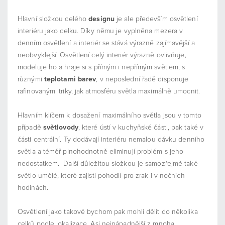
Hlavní složkou celého
designu
je ale především osvětlení
interiéru jako celku. Díky němu je vyplněna mezera v
denním osvětlení a interiér se stává výrazně zajímavější a
neobvyklejší. Osvětlení celý interiér výrazně ovlivňuje,
modeluje ho a hraje si s přímým i nepřímým světlem, s
různými
teplotami barev
, v neposlední řadě disponuje
rafinovanými triky, jak atmosféru světla maximálně umocnit.
Hlavním klíčem k dosažení maximálního světla jsou v tomto
případě
světlovody
, které ústí v kuchyňské části, pak také v
části centrální. Ty dodávají interiéru nemalou dávku denního
světla a téměř plnohodnotně eliminují problém s jeho
nedostatkem. Další důležitou složkou je samozřejmě také
světlo umělé, které zajistí pohodlí pro zrak i v nočních
hodinách.
Osvětlení jako takové bychom pak mohli dělit do několika
celků podle lokalizace. Asi nejnápadnější z mnoha