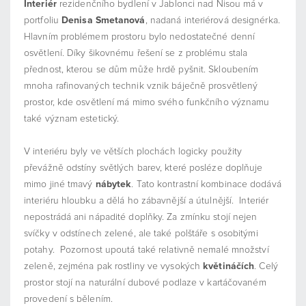
Interiér
rezidenčního bydlení v Jablonci nad Nisou má v
portfoliu
Denisa Smetanová
, nadaná interiérová designérka.
Hlavním problémem prostoru bylo nedostatečné denní
osvětlení. Díky šikovnému řešení se z problému stala
přednost, kterou se dům může hrdě pyšnit. Skloubením
mnoha rafinovaných technik vznik báječně prosvětlený
prostor, kde osvětlení má mimo svého funkčního významu
také význam estetický.
V interiéru byly ve větších plochách logicky použity
převážně odstíny světlých barev, které posléze doplňuje
mimo jiné tmavý
nábytek
. Tato kontrastní kombinace dodává
interiéru hloubku a dělá ho zábavnější a útulnější. Interiér
nepostrádá ani nápadité doplňky. Za zmínku stojí nejen
svíčky v odstínech zelené, ale také polštáře s osobitými
potahy. Pozornost upoutá také relativně nemalé množství
zeleně, zejména pak rostliny ve vysokých
květináčích
. Celý
prostor stojí na naturální dubové podlaze v kartáčovaném
provedení s bělením.