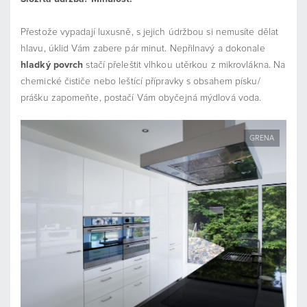
Přestože vypadají luxusně, s jejich údržbou si nemusíte dělat
hlavu, úklid Vám zabere pár minut. Nepřilnavý a dokonale
hladký povrch
stačí přeleštit vlhkou utěrkou z mikrovlákna. Na
chemické čističe nebo leštící přípravky s obsahem písku/
prášku zapomeňte, postačí Vám obyčejná mýdlová voda.
GRENA