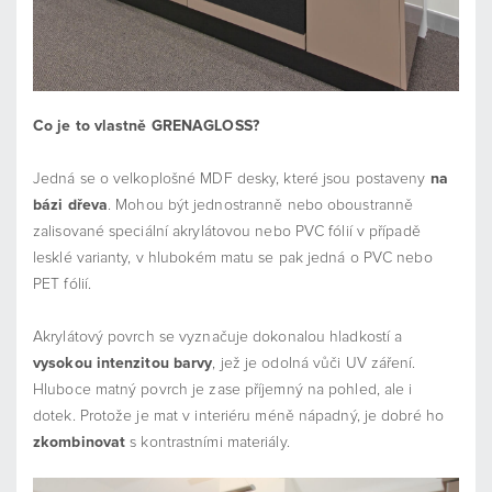
Co je to vlastně GRENAGLOSS?
Jedná se o velkoplošné MDF desky, které jsou postaveny
na
bázi dřeva
. Mohou být jednostranně nebo oboustranně
zalisované speciální akrylátovou nebo PVC fólií v případě
lesklé varianty, v hlubokém matu se pak jedná o PVC nebo
PET fólií.
Akrylátový povrch se vyznačuje dokonalou hladkostí a
vysokou intenzitou barvy
, jež je odolná vůči UV záření.
Hluboce matný povrch je zase příjemný na pohled, ale i
dotek. Protože je mat v interiéru méně nápadný, je dobré ho
zkombinovat
s kontrastními materiály.