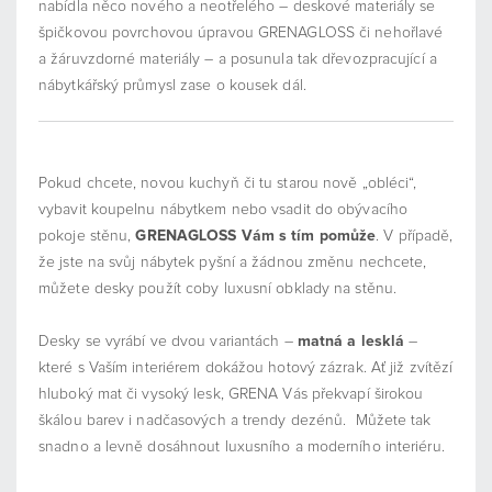
nabídla něco nového a neotřelého – deskové materiály se
špičkovou povrchovou úpravou GRENAGLOSS či nehořlavé
a žáruvzdorné materiály – a posunula tak dřevozpracující a
nábytkářský průmysl zase o kousek dál.
Pokud chcete, novou kuchyň či tu starou nově „obléci“,
vybavit koupelnu nábytkem nebo vsadit do obývacího
pokoje stěnu,
GRENAGLOSS Vám s tím pomůže
. V případě,
že jste na svůj nábytek pyšní a žádnou změnu nechcete,
můžete desky použít coby luxusní obklady na stěnu.
Desky se vyrábí ve dvou variantách –
matná a lesklá
–
které s Vaším interiérem dokážou hotový zázrak. Ať již zvítězí
hluboký mat či vysoký lesk, GRENA Vás překvapí širokou
škálou barev i nadčasových a trendy dezénů. Můžete tak
snadno a levně dosáhnout luxusního a moderního interiéru.