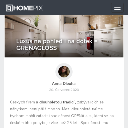
Toggle
naviga
Luxus na pohled i na dotek =
GRENAGLOSS
Anna Dlouha
20. Červenec 2020
Českých firem
s dlouholetou tradicí,
zabývajících se
nábytkem, není příliš mnoho. Mezi dlouholeté tvůrce
bychom mohli zařadit i společnost GRENA a. s., která se na
českém trhu pohybuje více než 25 let. Společnost trhu