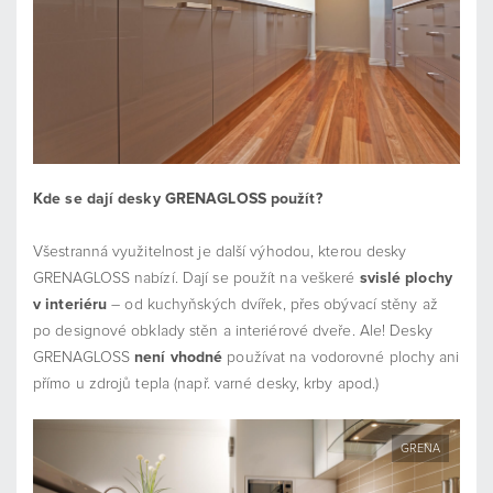
Kde se dají desky GRENAGLOSS použít?
Všestranná využitelnost je další výhodou, kterou desky
GRENAGLOSS nabízí. Dají se použít na veškeré
svislé plochy
v interiéru
– od kuchyňských dvířek, přes obývací stěny až
po designové obklady stěn a interiérové dveře. Ale! Desky
GRENAGLOSS
není vhodné
používat na vodorovné plochy ani
přímo u zdrojů tepla (např. varné desky, krby apod.)
GRENA