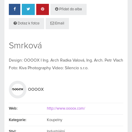
Přidat do alba
Dotaz k fotce
Email
Smrková
Design: OOOOX I Ing. Arch Radka Valová, Ing. Arch. Petr Vlach
Foto: Kiva Photography Video: Silencio s.r.o.
OOOOX
Web:
http://www.oooox.com/
Kategorie:
Koupelny
Styl:
Industriální