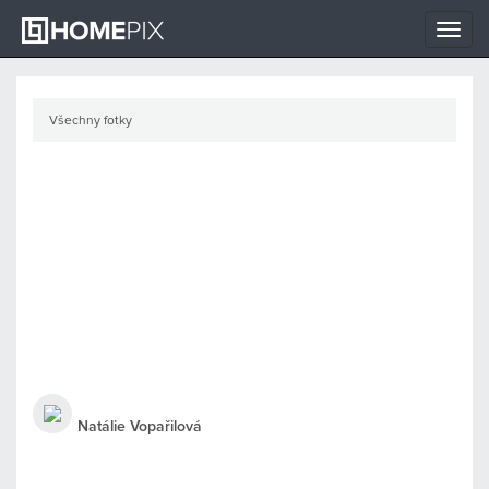
Toggle
naviga
Všechny fotky
Natálie Vopařilová