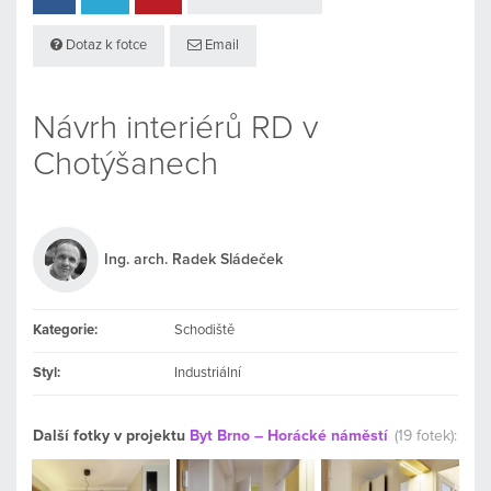
Dotaz k fotce
Email
Návrh interiérů RD v
Chotýšanech
Ing. arch. Radek Sládeček
Kategorie:
Schodiště
Styl:
Industriální
Další fotky v projektu
Byt Brno – Horácké náměstí
(19 fotek):