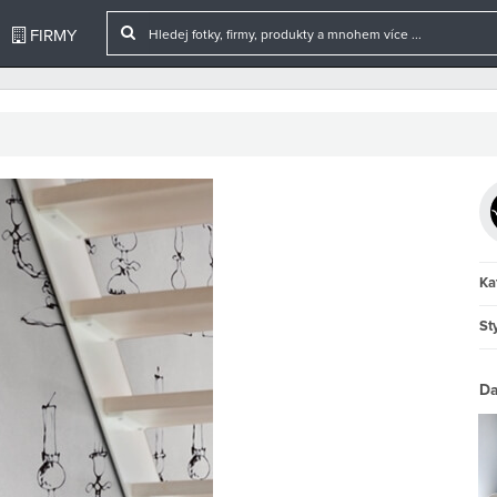
FIRMY
Ka
Sty
Da