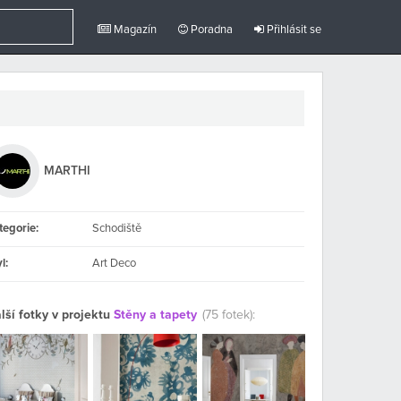
Magazín
Poradna
Přihlásit se
MARTHI
tegorie:
Schodiště
l:
Art Deco
lší fotky v projektu
Stěny a tapety
(75 fotek):