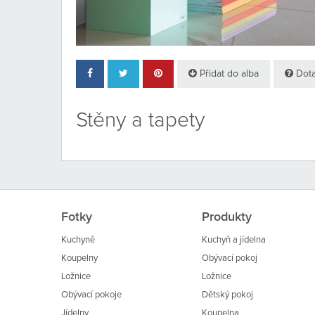
Přidat do alba
Dota
Stěny a tapety
Fotky
Produkty
Kuchyně
Kuchyň a jídelna
Koupelny
Obývací pokoj
Ložnice
Ložnice
Obývací pokoje
Dětský pokoj
Jídelny
Koupelna