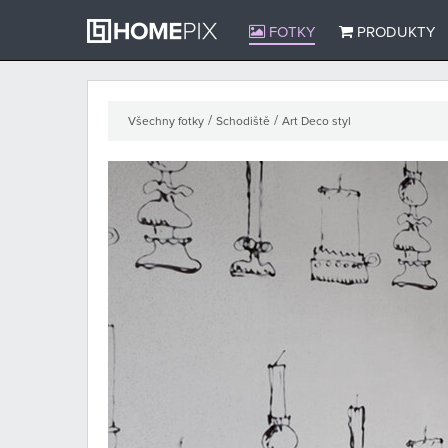
FOTKY
PRODUKTY
/
/
Všechny fotky
Schodiště
Art Deco styl