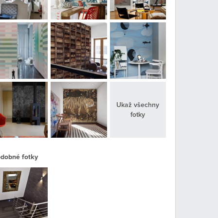
Ukaž všechny
fotky
dobné fotky