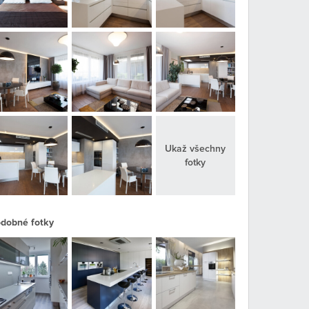
Ukaž všechny
fotky
dobné fotky