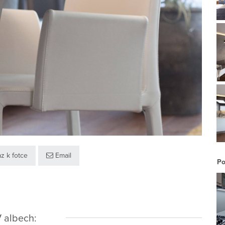
z k fotce
Email
Po
 albech: