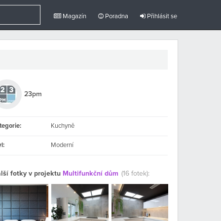
Magazín
Poradna
Přihlásit se
23pm
tegorie:
Kuchyně
l:
Moderní
lší fotky v projektu
Multifunkční dům
(16 fotek):