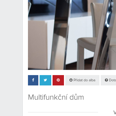
Přidat do alba
Dota
Multifunkční dům
V