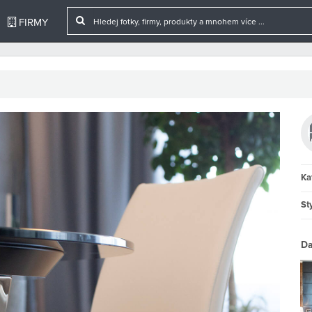
FIRMY
Ka
Sty
Da